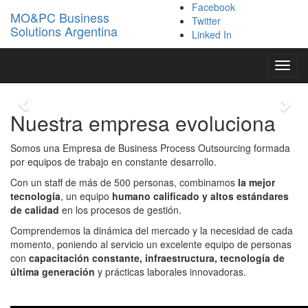
Facebook
Confianza
MO&PC Business
Twitter
Solutions Argentina
Linked In
Somos aliados estratégicos de nuestros clientes
generando relaciones a largo plazo
Toggl
navig
Previous
Nex
Nuestra empresa
evoluciona
Somos una Empresa de Business Process Outsourcing formada
por equipos de trabajo en constante desarrollo.
Con un staff de más de 500 personas, combinamos
la mejor
tecnología
, un equipo
humano calificado y altos estándares
de calidad
en los procesos de gestión.
Comprendemos la dinámica del mercado y la necesidad de cada
momento, poniendo al servicio un excelente equipo de personas
con
capacitación constante, infraestructura, tecnología de
última generación
y prácticas laborales innovadoras.