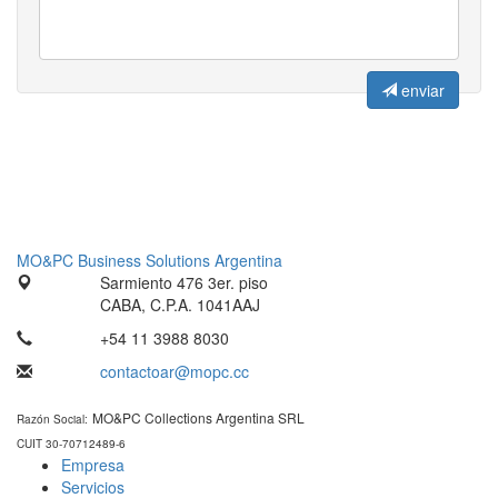
enviar
MO&PC Business Solutions Argentina
Sarmiento 476 3er. piso
CABA, C.P.A. 1041AAJ
+54 11 3988 8030
contactoar@mopc.cc
MO&PC Collections Argentina SRL
Razón Social:
CUIT 30-70712489-6
Empresa
Servicios