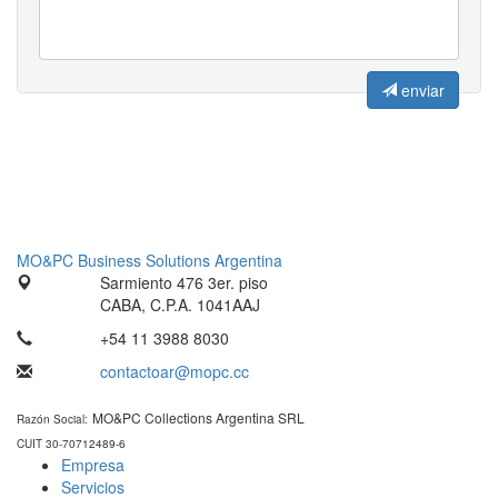
enviar
MO&PC Business Solutions Argentina
Sarmiento 476 3er. piso
CABA, C.P.A. 1041AAJ
+54 11 3988 8030
contactoar@mopc.cc
MO&PC Collections Argentina SRL
Razón Social:
CUIT 30-70712489-6
Empresa
Servicios