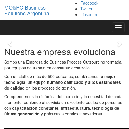
Especialización
Facebook
MO&PC Business
Twitter
Solutions Argentina
Combinamos efectividad de un equipo
Linked In
capacitado y la mejor tecnología,con una
búsqueda permanente de excelencia
Toggl
navig
Previous
Nex
Nuestra empresa
evoluciona
Somos una Empresa de Business Process Outsourcing formada
por equipos de trabajo en constante desarrollo.
Con un staff de más de 500 personas, combinamos
la mejor
tecnología
, un equipo
humano calificado y altos estándares
de calidad
en los procesos de gestión.
Comprendemos la dinámica del mercado y la necesidad de cada
momento, poniendo al servicio un excelente equipo de personas
con
capacitación constante, infraestructura, tecnología de
última generación
y prácticas laborales innovadoras.