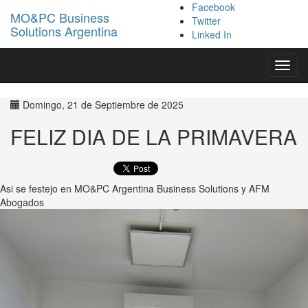
Facebook
MO&PC Business
Twitter
Solutions Argentina
Linked In
Toggl
navig
Domingo, 21 de Septiembre de 2025
FELIZ DIA DE LA PRIMAVERA
Asi se festejo en MO&PC Argentina Business Solutions y AFM
Abogados